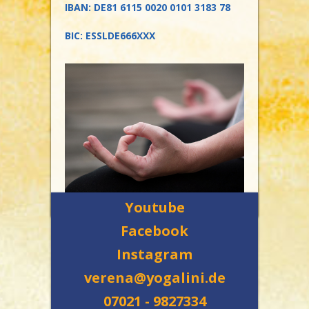
IBAN: DE81 6115 0020 0101 3183 78
BIC: ESSLDE666XXX
Youtube
Facebook
Instagram
verena@yogalini.de
07021 - 9827334