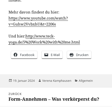
finden.
Mehr davon findest du hier:
https://www.youtube.com/watch?
v=Guhw2VvbxhU&t=2206s
Und hier:
http://www.teck-
yoga.de/5%20Work%20with%20me.html
Facebook
E-Mail
Drucken
Veröffentlicht
Autor
Kategorien
19. Januar 2024
Verena Kamphausen
Allgemein
am
Beitragsnavigation
ZURÜCK
Form-Annehmen – Was verkörperst du?
Vorheriger
Beitrag: