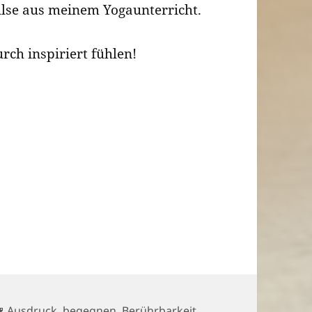
lse aus meinem Yogaunterricht.
urch inspiriert fühlen!
Schlagwörter
Ausdruck
,
begegnen
,
Berührbarkeit
,