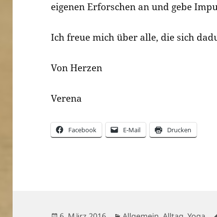
eigenen Erforschen an und gebe Impu
Ich freue mich über alle, die sich dad
Von Herzen
Verena
Facebook
E-Mail
Drucken
Veröffentlicht
Kategorien
6. März 2016
Allgemein
,
Alltag
,
Yoga