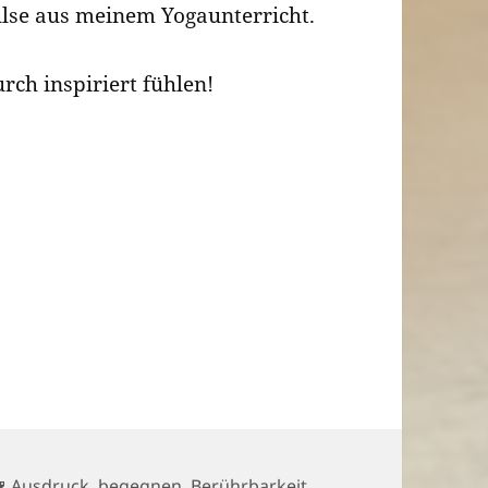
lse aus meinem Yogaunterricht.
urch inspiriert fühlen!
Schlagwörter
Ausdruck
,
begegnen
,
Berührbarkeit
,