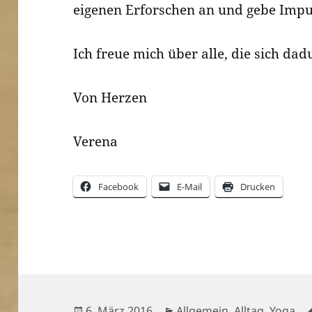
eigenen Erforschen an und gebe Impu
Ich freue mich über alle, die sich dad
Von Herzen
Verena
Facebook
E-Mail
Drucken
Veröffentlicht
Kategorien
6. März 2016
Allgemein
,
Alltag
,
Yoga