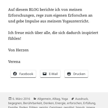
Auf diesem BLOG berichte ich von meinen
Erforschungen, rege zum eigenen Erforschen an
und gebe Impulse aus meinem Yogaunterricht.
Ich freue mich über alle, die sich dadurch inspiriert
fühlen!
Von Herzen
Verena
Facebook
E-Mail
Drucken
Veröffentlicht
Kategorien
Schlagwörter
6. März 2016
Allgemein
,
Alltag
,
Yoga
Ausdruck
,
am
begegnen
,
Berührbarkeit
,
Denken
,
Energie
,
erforschen
,
Erfüllung
,
Familie
,
finden
,
fühlen
,
geistig
,
Geistigen
,
genährt
,
Impuls
,
innere